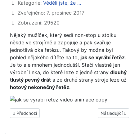
Základní údaje
Kategorie:
Věděli jste, že ...
Zveřejněno: 7. prosinec 2017
Zobrazení: 29520
Nějaký mužíček, který sedí non-stop u stolku
někde ve strojírně a zapojuje a pak svařuje
jednotlivá oka řetězu. Takový by možná byl
pohled nějakého dítěte na to,
jak se vyrábí řetěz
.
Je to ale mnohem jednodušší. Stačí vlastně jen
výrobní linka, do které leze z jedné strany
dlouhý
tlustý pevný drát
a ze druhé strany stroje leze už
hotový nekonečný řetěz
.
Předchozí článek: ► Jak se vyrábí ozdobné kovářské prvky na
Další článek: ► Vý
Předchozí
Následující