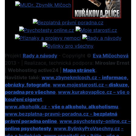
Projekt
Rady a návody
- Copyright ©
Eva Mlčochová
2013 - | Realizace, technická podpora:
Miroslav Ernst
|
Webhosting active24 |
Mapa stránek
.
Navštivte také:
www.zbynekmlcoch.cz -
informace,
obrázky, fotografie
,
www.mojestarosti.cz –
diskuze,
poradna pro všechno
,
www.kurakovaplice.cz – vše o
kouření cigaret
,
www.alkoholik.cz -
vše o alkoholu, alkoholismu
,
www.bezplatna-pravni-poradna.cz -
bezplatná
právní poradna online
,
www.psychotesty-online.cz –
online psychotesty
,
www.BylinkyProVsechny.cz
-
vše o bylinkách
,
www.vseoitalii.cz - Itálie - vše o