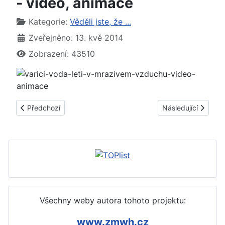
- video, animace
Základní údaje
Kategorie:
Věděli jste, že ...
Zveřejněno: 13. kvě 2014
Zobrazení: 43510
Předchozí článek: Fluorid sírový způsobuje levitaci, létání př
Další článek: ► Ja
Předchozí
Následující
Všechny weby autora tohoto projektu:
www.zmwh.cz