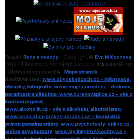
Projekt
Rady a návody
- Copyright ©
Eva Mlčochová
2013 - | Realizace, technická podpora:
Miroslav Ernst
|
Webhosting active24 |
Mapa stránek
.
Navštivte také:
www.zbynekmlcoch.cz -
informace,
obrázky, fotografie
,
www.mojestarosti.cz –
diskuze,
poradna pro všechno
,
www.kurakovaplice.cz – vše o
kouření cigaret
,
www.alkoholik.cz -
vše o alkoholu, alkoholismu
,
www.bezplatna-pravni-poradna.cz -
bezplatná
právní poradna online
,
www.psychotesty-online.cz –
online psychotesty
,
www.BylinkyProVsechny.cz
-
vše o bylinkách
,
www.vseoitalii.cz - Itálie - vše o