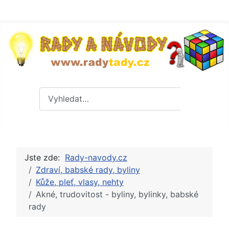
Hledat
Hledat
Jste zde:
Rady-navody.cz
Zdraví, babské rady, byliny
Kůže, pleť, vlasy, nehty
Akné, trudovitost - byliny, bylinky, babské
rady