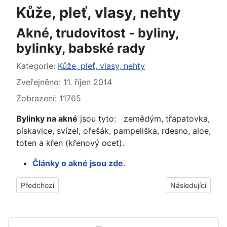
Kůže, pleť, vlasy, nehty
Akné, trudovitost - byliny,
bylinky, babské rady
Základní údaje
Kategorie:
Kůže, pleť, vlasy, nehty
Zveřejněno: 11. říjen 2014
Zobrazení: 11765
Bylinky na akné
jsou tyto: zemědým, třapatovka,
pískavice, svízel, ořešák, pampeliška, rdesno, aloe,
toten a křen (křenový ocet).
Články o akné jsou zde
.
Předchozí článek: Opar rtu - byliny, bylinky, babské rady, pr
Další článek: Nad
Předchozí
Následující