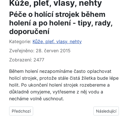
Kůže, pleť, vlasy, nehty
Péče o holící strojek během
holení a po holení - tipy, rady,
doporučení
Základní údaje
Kategorie:
Kůže, pleť, vlasy, nehty
Zveřejněno: 28. červen 2015
Zobrazení: 2477
Během holení nezapomínáme často oplachovat
holicí strojek, protože stále čistá žiletka bude lépe
holit. Po ukončení holení strojek rozebereme a
důkladně omyjeme, vytřeseme z něj vodu a
necháme volně uschnout.
Předchozí článek: Jak to udělat, co použít, abychom měli ruce
Další článek: Ho
Předchozí
Následující