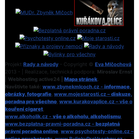
Projekt
Rady a návody
- Copyright ©
Eva Mlčochová
2013 - | Realizace, technická podpora:
Miroslav Ernst
|
Webhosting active24 |
Mapa stránek
.
Navštivte také:
www.zbynekmlcoch.cz -
informace,
obrázky, fotografie
,
www.mojestarosti.cz –
diskuze,
poradna pro všechno
,
www.kurakovaplice.cz – vše o
kouření cigaret
,
www.alkoholik.cz -
vše o alkoholu, alkoholismu
,
www.bezplatna-pravni-poradna.cz -
bezplatná
právní poradna online
,
www.psychotesty-online.cz –
online psychotesty
,
www.BylinkyProVsechny.cz
-