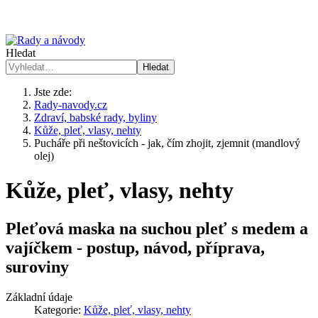
Hledat
Hledat
Jste zde:
Rady-navody.cz
Zdraví, babské rady, byliny
Kůže, pleť, vlasy, nehty
Pucháře při neštovicích - jak, čím zhojit, zjemnit (mandlový
olej)
Kůže, pleť, vlasy, nehty
Pleťová maska na suchou pleť s medem a
vajíčkem - postup, návod, příprava,
suroviny
Základní údaje
Kategorie:
Kůže, pleť, vlasy, nehty