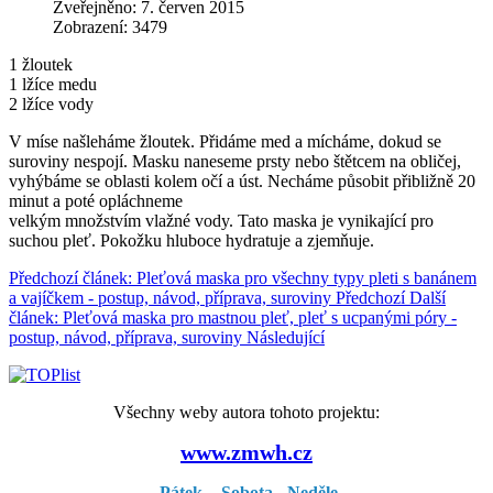
Zveřejněno: 7. červen 2015
Zobrazení: 3479
1 žloutek
1 lžíce medu
2 lžíce vody
V míse našleháme žloutek. Přidáme med a mícháme, dokud se
suroviny nespojí. Masku naneseme prsty nebo štětcem na obličej,
vyhýbáme se oblasti kolem očí a úst. Necháme působit přibližně 20
minut a poté opláchneme
velkým množstvím vlažné vody. Tato maska je vynikající pro
suchou pleť. Pokožku hluboce hydratuje a zjemňuje.
Předchozí článek: Pleťová maska pro všechny typy pleti s banánem
a vajíčkem - postup, návod, příprava, suroviny
Předchozí
Další
článek: Pleťová maska pro mastnou pleť, pleť s ucpanými póry -
postup, návod, příprava, suroviny
Následující
Všechny weby autora tohoto projektu:
www.zmwh.cz
Pátek
Sobota
Neděle