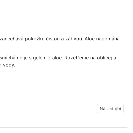
a zanechává pokožku čistou a zářivou. Aloe napomáhá
smícháme je s gelem z aloe. Rozetřeme na obličej a
m vody.
Další článek: Ple
Následující