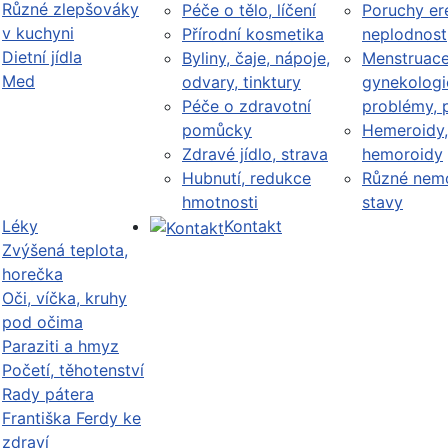
Různé zlepšováky
Péče o tělo, líčení
Poruchy er
v kuchyni
Přírodní kosmetika
neplodnost
Dietní jídla
Byliny, čaje, nápoje,
Menstruace
Med
odvary, tinktury
gynekologi
Péče o zdravotní
problémy, 
pomůcky
Hemeroidy,
Zdravé jídlo, strava
hemoroidy
Hubnutí, redukce
Různé nemo
hmotnosti
stavy
Léky
Kontakt
Zvýšená teplota,
horečka
Oči, víčka, kruhy
pod očima
Paraziti a hmyz
Početí, těhotenství
Rady pátera
Františka Ferdy ke
zdraví