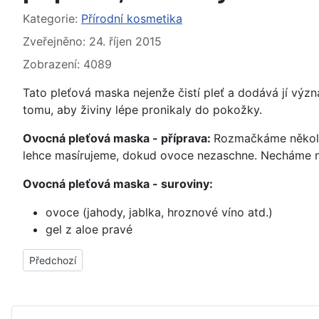
Základní údaje
Kategorie:
Přírodní kosmetika
Zveřejněno: 24. říjen 2015
Zobrazení: 4089
Tato pleťová maska nejenže čistí pleť a dodává jí vý
tomu, aby živiny lépe pronikaly do pokožky.
Ovocná pleťová maska - příprava:
Rozmačkáme několik
lehce masírujeme, dokud ovoce nezaschne. Necháme n
Ovocná pleťová maska - suroviny:
ovoce (jahody, jablka, hroznové víno atd.)
gel z aloe pravé
Předchozí článek: Jogurtová pleťová maska pro citlivou pleť -
Předchozí