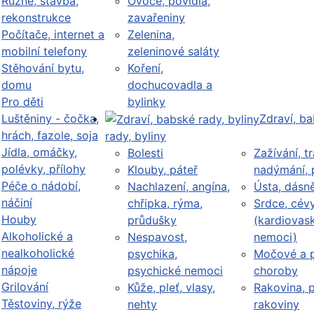
Různé, stavba,
Ovoce, povidla,
rekonstrukce
zavařeniny
Počítače, internet a
Zelenina,
mobilní telefony
zeleninové saláty
Stěhování bytu,
Koření,
domu
dochucovadla a
Pro děti
bylinky
Luštěniny - čočka,
Zdraví, b
hrách, fazole, soja
rady, byliny
Jídla, omáčky,
Bolesti
Zažívání, tr
polévky, přílohy
Klouby, páteř
nadýmání, 
Péče o nádobí,
Nachlazení, angína,
Ústa, dásn
náčiní
chřipka, rýma,
Srdce, cév
Houby
průdušky
(kardiovask
Alkoholické a
Nespavost,
nemoci)
nealkoholické
psychika,
Močové a p
nápoje
psychické nemoci
choroby
Grilování
Kůže, pleť, vlasy,
Rakovina, 
Těstoviny, rýže
nehty
rakoviny