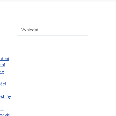
Hledat
Hledat
ení
ácí
stliny
ík
ocykl,