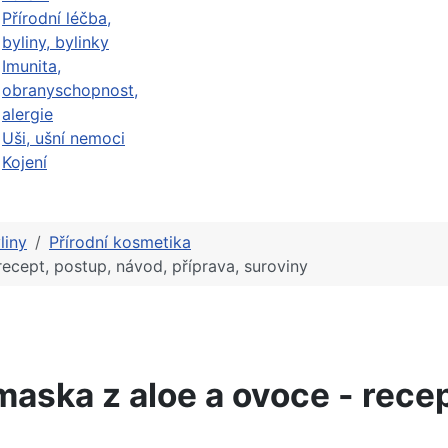
Přírodní léčba,
byliny, bylinky
Imunita,
obranyschopnost,
alergie
Uši, ušní nemoci
Kojení
liny
Přírodní kosmetika
recept, postup, návod, příprava, suroviny
 maska z aloe a ovoce - rece