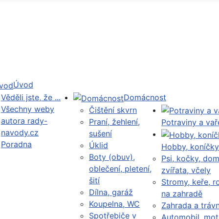
Úvod
Věděli jste, že ...
Domácnost
Všechny weby
Čištění skvrn
autora rady-
Praní, žehlení,
Potraviny a vař
navody.cz
sušení
Poradna
Úklid
Hobby, koníčky
Boty (obuv),
Psi, kočky, dom
oblečení, pletení,
zvířata, včely
šití
Stromy, keře, ro
Dílna, garáž
na zahradě
Koupelna, WC
Zahrada a trávn
Spotřebiče v
Automobil, mot