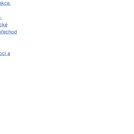
ekce,
,
cké
přechod
ci a