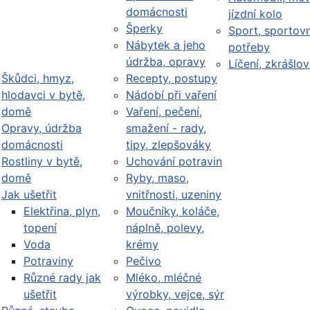
domácnosti
jízdní kolo
Šperky
Sport, sportovn
Nábytek a jeho
potřeby
údržba, opravy
Líčení, zkrášlov
Škůdci, hmyz,
Recepty, postupy
hlodavci v bytě,
Nádobí při vaření
domě
Vaření, pečení,
Opravy, údržba
smažení - rady,
domácnosti
tipy, zlepšováky
Rostliny v bytě,
Uchování potravin
domě
Ryby, maso,
Jak ušetřit
vnitřnosti, uzeniny
Elektřina, plyn,
Moučníky, koláče,
topení
náplně, polevy,
Voda
krémy
Potraviny
Pečivo
Různé rady jak
Mléko, mléčné
ušetřit
výrobky, vejce, sýr