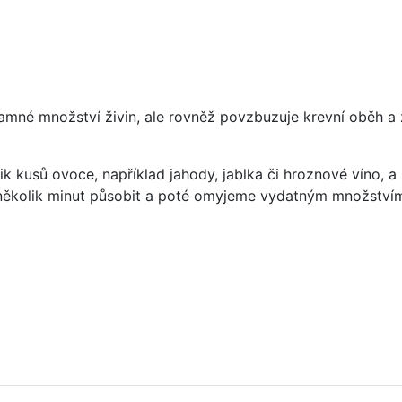
znamné množství živin, ale rovněž povzbuzuje krevní oběh 
 kusů ovoce, například jahody, jablka či hroznové víno, a 
ěkolik minut působit a poté omyjeme vydatným množství
 recept, postup, návod, příprava, suroviny