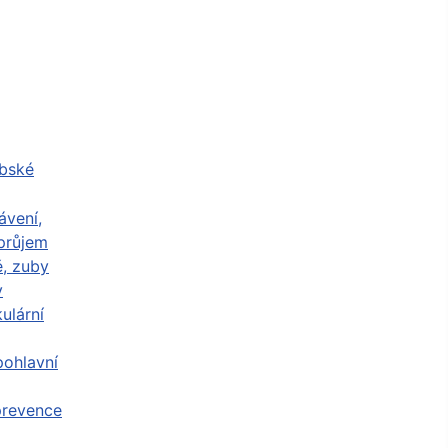
abské
ávení,
průjem
ě, zuby
y
ulární
ohlavní
prevence