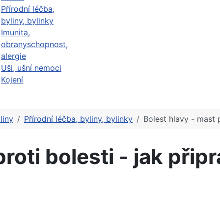
Přírodní léčba,
byliny, bylinky
Imunita,
obranyschopnost,
alergie
Uši, ušní nemoci
Kojení
liny
Přírodní léčba, byliny, bylinky
Bolest hlavy - mast p
roti bolesti - jak připr