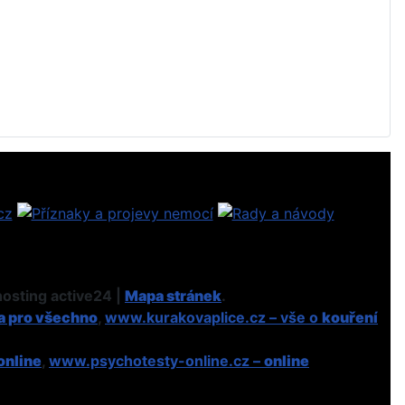
osting active24 |
Mapa stránek
.
a pro všechno
,
www.kurakovaplice.cz – vše o
kouření
online
,
www.psychotesty-online.cz –
online