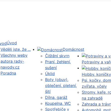
Úvod
Věděli jste, že ...
Domácnost
Všechny weby
Čištění skvrn
autora rady-
Praní, žehlení,
Potraviny a vař
navody.cz
sušení
Poradna
Úklid
Hobby, koníčky
Boty (obuv),
Psi, kočky, dom
oblečení, pletení,
zvířata, včely
šití
Stromy, keře, ro
Dílna, garáž
na zahradě
Koupelna, WC
Zahrada a trávn
Spotřebiče v
Automobil, mot