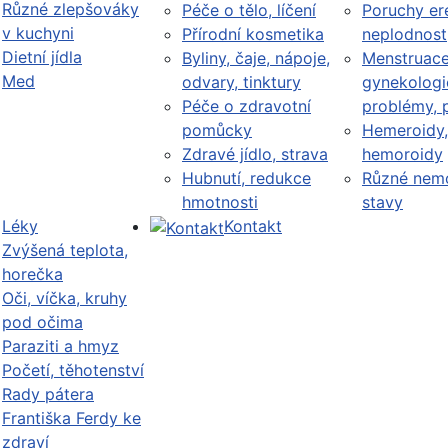
Různé zlepšováky
Péče o tělo, líčení
Poruchy er
v kuchyni
Přírodní kosmetika
neplodnost
Dietní jídla
Byliny, čaje, nápoje,
Menstruace
Med
odvary, tinktury
gynekologi
Péče o zdravotní
problémy, 
pomůcky
Hemeroidy,
Zdravé jídlo, strava
hemoroidy
Hubnutí, redukce
Různé nemo
hmotnosti
stavy
Léky
Kontakt
Zvýšená teplota,
horečka
Oči, víčka, kruhy
pod očima
Paraziti a hmyz
Početí, těhotenství
Rady pátera
Františka Ferdy ke
zdraví