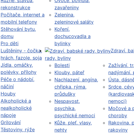
Různé, stavba,
Ovoce, povidla,
rekonstrukce
zavařeniny
Počítače, internet a
Zelenina,
mobilní telefony
zeleninové saláty
Stěhování bytu,
Koření,
domu
dochucovadla a
Pro děti
bylinky
Luštěniny - čočka,
Zdraví, b
hrách, fazole, soja
rady, byliny
Jídla, omáčky,
Bolesti
Zažívání, tr
polévky, přílohy
Klouby, páteř
nadýmání, 
Péče o nádobí,
Nachlazení, angína,
Ústa, dásn
náčiní
chřipka, rýma,
Srdce, cév
Houby
průdušky
(kardiovask
Alkoholické a
Nespavost,
nemoci)
nealkoholické
psychika,
Močové a p
nápoje
psychické nemoci
choroby
Grilování
Kůže, pleť, vlasy,
Rakovina, 
Těstoviny, rýže
nehty
rakoviny