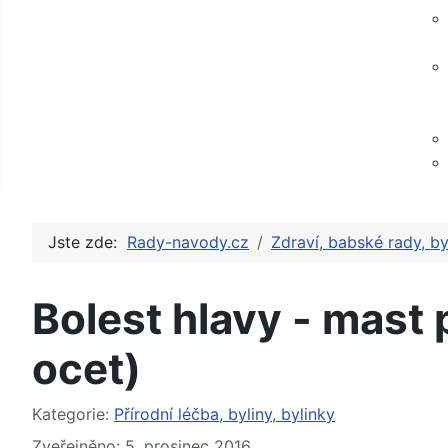
Jste zde:
Rady-navody.cz
Zdraví, babské rady, by
Bolest hlavy - mast p
ocet)
Základní údaje
Kategorie:
Přírodní léčba, byliny, bylinky
Zveřejněno: 5. prosinec 2016