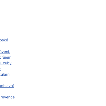
abské
ávení,
průjem
ě, zuby
y
ulární
ohlavní
prevence