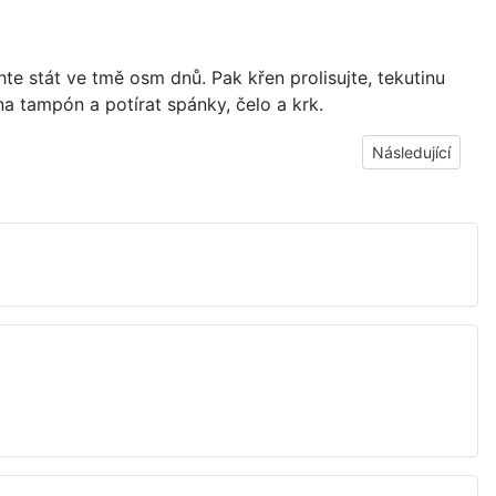
te stát ve tmě osm dnů. Pak křen prolisujte, tekutinu
t na tampón a potírat spánky, čelo a krk.
Další článek: Bol
Následující