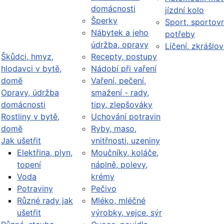
domácnosti
jízdní kolo
Šperky
Sport, sportovn
Nábytek a jeho
potřeby
údržba, opravy
Líčení, zkrášlov
Škůdci, hmyz,
Recepty, postupy
hlodavci v bytě,
Nádobí při vaření
domě
Vaření, pečení,
Opravy, údržba
smažení - rady,
domácnosti
tipy, zlepšováky
Rostliny v bytě,
Uchování potravin
domě
Ryby, maso,
Jak ušetřit
vnitřnosti, uzeniny
Elektřina, plyn,
Moučníky, koláče,
topení
náplně, polevy,
Voda
krémy
Potraviny
Pečivo
Různé rady jak
Mléko, mléčné
ušetřit
výrobky, vejce, sýr