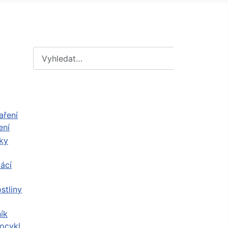
Hledat
Hledat
ení
ácí
stliny
ík
ocykl,