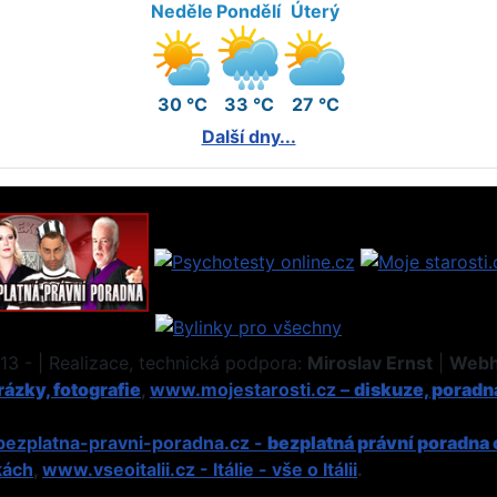
Neděle
Pondělí
Úterý
30 °C
33 °C
27 °C
Další dny...
3 - | Realizace, technická podpora:
Miroslav Ernst
|
Webh
ázky, fotografie
,
www.mojestarosti.cz –
diskuze, poradn
ezplatna-pravni-poradna.cz -
bezplatná právní poradna 
kách
,
www.vseoitalii.cz - Itálie - vše o Itálii
.