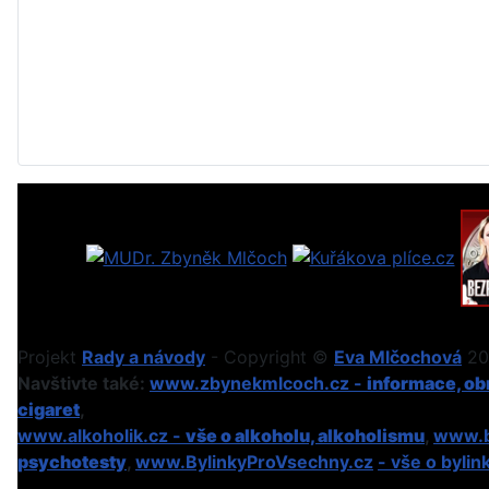
Projekt
Rady a návody
- Copyright ©
Eva Mlčochová
201
Navštivte také:
www.zbynekmlcoch.cz -
informace, obr
cigaret
,
www.alkoholik.cz -
vše o alkoholu, alkoholismu
,
www.b
psychotesty
,
www.BylinkyProVsechny.cz
- vše o bylin