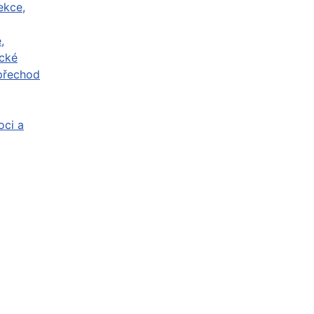
ekce,
,
cké
přechod
ci a