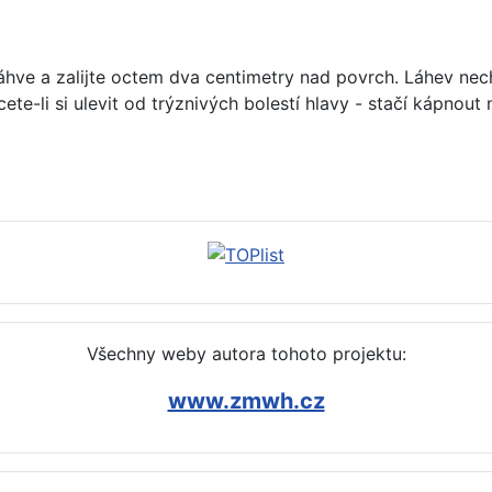
áhve a zalijte octem dva centimetry nad povrch. Láhev nech
hcete-li si ulevit od trýznivých bolestí hlavy - stačí kápnou
avit, udělat (mák, pepř, šalvěj, skořice)
Všechny weby autora tohoto projektu:
www.zmwh.cz