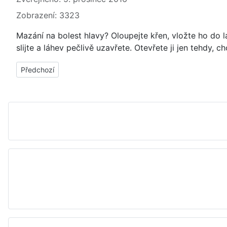
Zobrazení: 3323
Mazání na bolest hlavy? Oloupejte křen, vložte ho do l
slijte a láhev pečlivě uzavřete. Otevřete ji jen tehdy, c
Předchozí článek: Bolest hlavy - koupel proti bolesti - jak připr
Předchozí