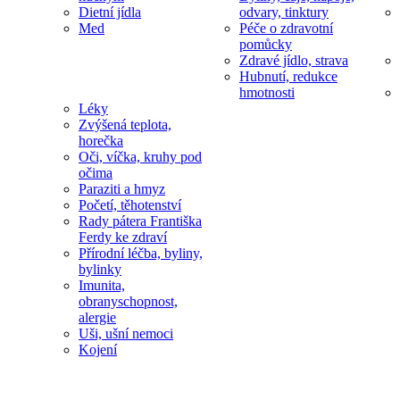
Dietní jídla
odvary, tinktury
Med
Péče o zdravotní
pomůcky
Zdravé jídlo, strava
Hubnutí, redukce
hmotnosti
Léky
Zvýšená teplota,
horečka
Oči, víčka, kruhy pod
očima
Paraziti a hmyz
Početí, těhotenství
Rady pátera Františka
Ferdy ke zdraví
Přírodní léčba, byliny,
bylinky
Imunita,
obranyschopnost,
alergie
Uši, ušní nemoci
Kojení