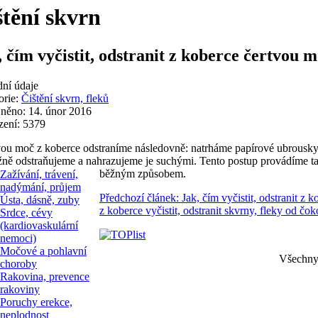
štění skvrn
, čím vyčistit, odstranit z koberce čertvou 
dní údaje
orie:
Čištění skvrn, fleků
jněno: 14. únor 2016
zení: 5379
ou moč z koberce odstraníme následovně: natrháme papírové ubrousky,
žně odstraňujeme a nahrazujeme je suchými. Tento postup provádíme ta
běžným způsobem.
Zažívání, trávení,
nadýmání, průjem
Předchozí článek: Jak, čím vyčistit, odstranit z
Ústa, dásně, zuby
z koberce vyčistit, odstranit skvrny, fleky od čo
Srdce, cévy
(kardiovaskulární
nemoci)
Močové a pohlavní
Všechny 
choroby
Rakovina, prevence
rakoviny
Poruchy erekce,
neplodnost