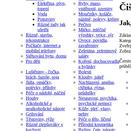
Elektřina, plyn,
Ryby, maso,
Či
topení
vnitřnosti, uzeniny
Voda
Moučníky, koláče,
Potraviny
náplně, polevy, krémy
Jak
Různé rady jak
Pečivo
ušetřit
Mléko, mléčné
Různé, stavba,
výrobky, vejce, sýr
Zákla
rekonstrukce
Ovoce, povidla,
Kateg
Počítače, internet a
zavařeniny
Zveře
mobilní telefony
Zelenina, zeleninové
Zobra
Stěhování bytu, domu
saláty
Čerstv
Pro děti
Koření, dochucovadla
průbě
a bylinky
Luštěniny - čočka,
Bolesti
hrách, fazole, soja
Klouby, páteř
Jídla, omáčky,
Nachlazení, angína,
polévky, přílohy
chřipka, rýma,
Péče o nádobí, náčiní
průdušky
Houby
Nespavost, psychika,
Alkoholické a
psychické nemoci
nealkoholické nápoje
Kůže, pleť, vlasy,
Grilování
nehty
Těstoviny, rýže
Péče o tělo, líčení
Různé zlepšováky v
Přírodní kosmetika
kuchyni
Byliny, čaje, nápoje,