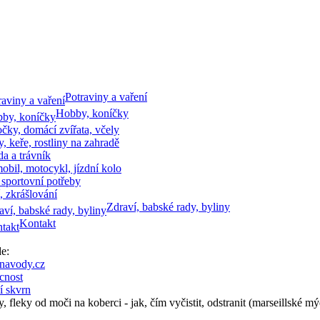
Potraviny a vaření
Hobby, koníčky
očky, domácí zvířata, včely
, keře, rostliny na zahradě
a a trávník
bil, motocykl, jízdní kolo
 sportovní potřeby
, zkrášlování
Zdraví, babské rady, byliny
Kontakt
zde:
navody.cz
nost
í skvrn
, fleky od moči na koberci - jak, čím vyčistit, odstranit (marseillské mý