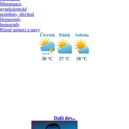
Menstruace,
gynekologické
problémy, přechod
Hemeroidy,
hemoroidy
Různé nemoci a stavy
Čtvrtek
Pátek
Sobota
30 °C
27 °C
28 °C
Další dny...