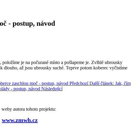
moč - postup, návod
 položíme je na počurané místo a pošlapeme je. Zvlhlé ubrousky
k dlouho, až jsou ubrousky suché. Teprve potom koberec vyčistíme
 koberce zaschlou moč - postup, návod
Předchozí
Další článek: Jak, čím
kolády - postup, návod
Následující
weby autora tohoto projektu:
www.zmwh.cz