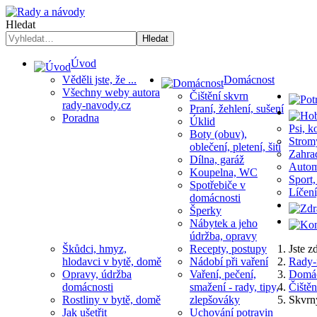
Hledat
Hledat
Úvod
Věděli jste, že ...
Domácnost
Všechny weby autora
Čištění skvrn
rady-navody.cz
Praní, žehlení, sušení
Poradna
Úklid
Psi, k
Boty (obuv),
Stromy
oblečení, pletení, šití
Zahrad
Dílna, garáž
Automo
Koupelna, WC
Sport,
Spotřebiče v
Líčení
domácnosti
Šperky
Nábytek a jeho
údržba, opravy
Škůdci, hmyz,
Recepty, postupy
Jste 
hlodavci v bytě, domě
Nádobí při vaření
Rady-
Opravy, údržba
Vaření, pečení,
Domác
domácnosti
smažení - rady, tipy,
Čištěn
Rostliny v bytě, domě
zlepšováky
Skvrny
Jak ušetřit
Uchování potravin