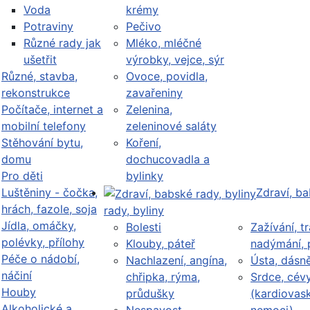
Voda
krémy
Potraviny
Pečivo
Různé rady jak
Mléko, mléčné
ušetřit
výrobky, vejce, sýr
Různé, stavba,
Ovoce, povidla,
rekonstrukce
zavařeniny
Počítače, internet a
Zelenina,
mobilní telefony
zeleninové saláty
Stěhování bytu,
Koření,
domu
dochucovadla a
Pro děti
bylinky
Luštěniny - čočka,
Zdraví, b
hrách, fazole, soja
rady, byliny
Jídla, omáčky,
Bolesti
Zažívání, tr
polévky, přílohy
Klouby, páteř
nadýmání, 
Péče o nádobí,
Nachlazení, angína,
Ústa, dásn
náčiní
chřipka, rýma,
Srdce, cév
Houby
průdušky
(kardiovask
Alkoholické a