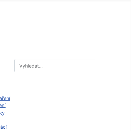
Hledat
Hledat
ení
ácí