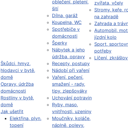
oblečení, pletení,
zvířata, včely
šití
Stromy, keře, ro
Dílna, garáž
na zahradě
Koupelna, WC
Zahrada a trávn
Spotřebiče v
Automobil, mot
domácnosti
jízdní kolo
Šperky
Sport, sportovn
Nábytek a jeho
potřeby
údržba, opravy
Líčení, zkrášlov
Škůdci, hmyz,
Recepty, postupy
hlodavci v bytě,
Nádobí při vaření
domě
Vaření, pečení,
Opravy, údržba
smažení - rady,
domácnosti
tipy, zlepšováky
Rostliny v bytě,
Uchování potravin
domě
Ryby, maso,
Jak ušetřit
vnitřnosti, uzeniny
Elektřina, plyn,
Moučníky, koláče,
topení
náplně, polevy,