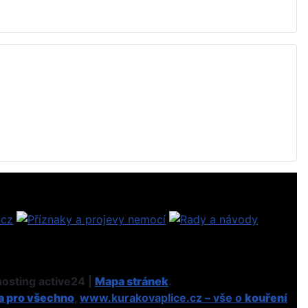
osting active24 |
Mapa stránek
.
a pro všechno
,
www.kurakovaplice.cz – vše o
kouření