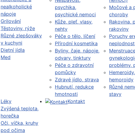
Nespavost,
nemoci)
nealkoholické
psychika,
Močové a p
nápoje
psychické nemoci
choroby
Grilování
Kůže, pleť, vlasy,
Rakovina, 
Těstoviny, rýže
nehty
rakoviny
Různé zlepšováky
Péče o tělo, líčení
Poruchy er
v kuchyni
Přírodní kosmetika
neplodnost
Dietní jídla
Byliny, čaje, nápoje,
Menstruace
Med
odvary, tinktury
gynekologi
Péče o zdravotní
problémy, 
pomůcky
Hemeroidy,
Zdravé jídlo, strava
hemoroidy
Hubnutí, redukce
Různé nemo
hmotnosti
stavy
Léky
Kontakt
Zvýšená teplota,
horečka
Oči, víčka, kruhy
pod očima