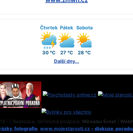
Čtvrtek
Pátek
Sobota
30 °C
27 °C
28 °C
Další dny...
3 - | Realizace, technická podpora:
Miroslav Ernst
|
Webh
ázky, fotografie
,
www.mojestarosti.cz –
diskuze, poradn