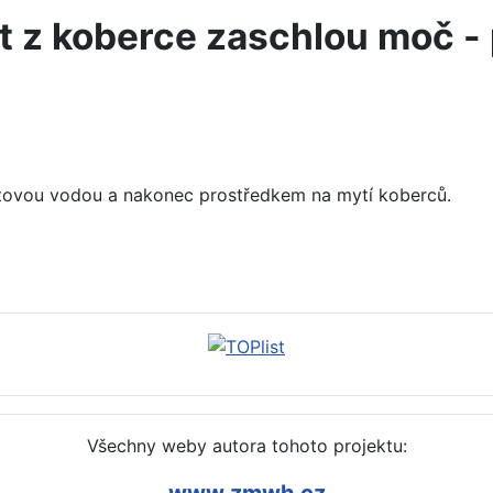
nit z koberce zaschlou moč -
tovou vodou a nakonec prostředkem na mytí koberců.
y, fleky od inkoustu - postup, návod (kyselina citrónová)
Všechny weby autora tohoto projektu:
www.zmwh.cz