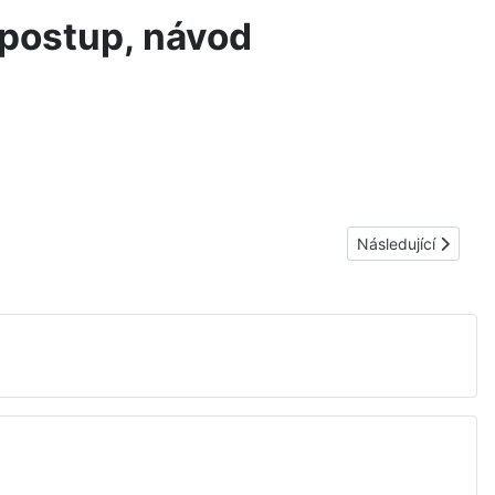
 postup, návod
Další článek: Jak, 
Následující