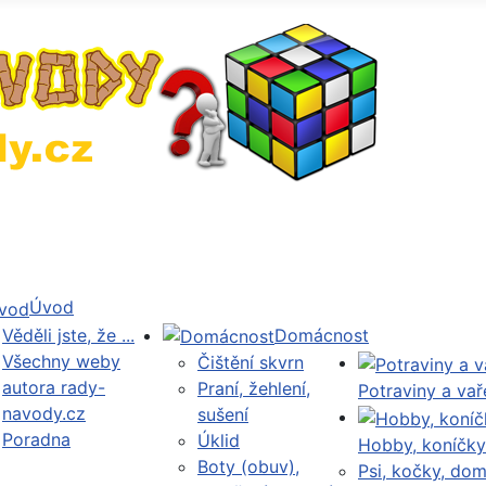
Úvod
Věděli jste, že ...
Domácnost
Všechny weby
Čištění skvrn
autora rady-
Praní, žehlení,
Potraviny a vař
navody.cz
sušení
Poradna
Úklid
Hobby, koníčky
Boty (obuv),
Psi, kočky, dom