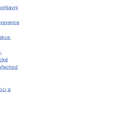
ohlavní
prevence
ekce,
,
cké
přechod
ci a