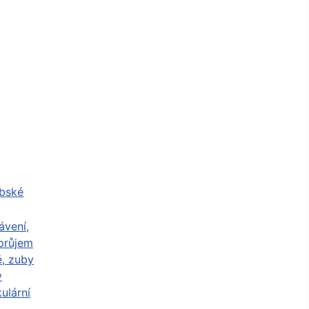
abské
ávení,
průjem
ě, zuby
y
ulární