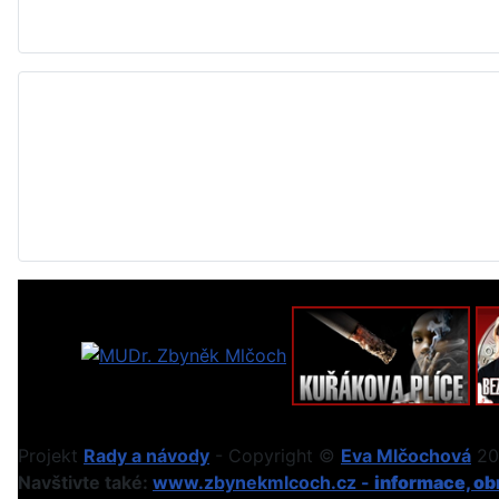
Projekt
Rady a návody
- Copyright ©
Eva Mlčochová
201
Navštivte také:
www.zbynekmlcoch.cz -
informace, obr