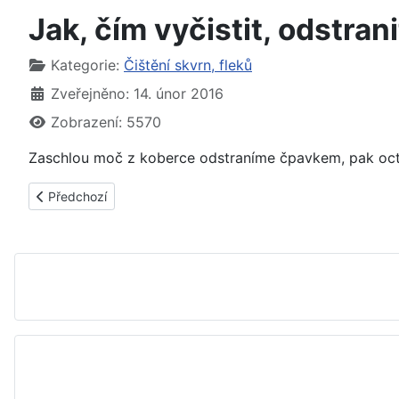
Jak, čím vyčistit, odstra
Základní údaje
Kategorie:
Čištění skvrn, fleků
Zveřejněno: 14. únor 2016
Zobrazení: 5570
Zaschlou moč z koberce odstraníme čpavkem, pak oc
Předchozí článek: Jak, čím vyčistit, odstranit z koberce skvrn
Předchozí