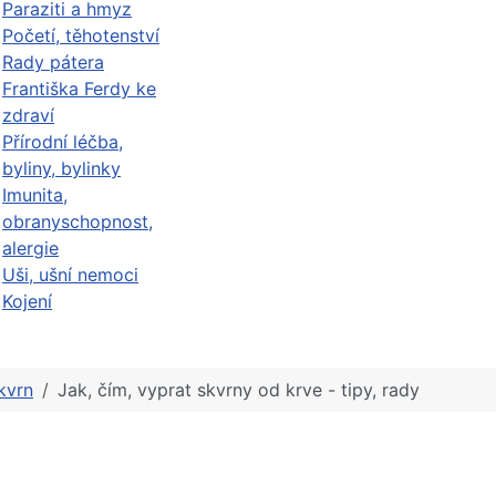
Paraziti a hmyz
Početí, těhotenství
Rady pátera
Františka Ferdy ke
zdraví
Přírodní léčba,
byliny, bylinky
Imunita,
obranyschopnost,
alergie
Uši, ušní nemoci
Kojení
kvrn
Jak, čím, vyprat skvrny od krve - tipy, rady