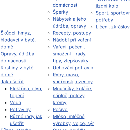
domácnosti
jízdní kolo
Šperky
Sport, sportovn
Nábytek a jeho
potřeby
údržba, opravy
Líčení, zkrášlov
Škůdci, hmyz,
Recepty, postupy
hlodavci v bytě,
Nádobí při vaření
domě
Vaření, pečení,
Opravy, údržba
smažení - rady,
domácnosti
tipy, zlepšováky
Rostliny v bytě,
Uchování potravin
domě
Ryby, maso,
Jak ušetřit
vnitřnosti, uzeniny
Elektřina, plyn,
Moučníky, koláče,
topení
náplně, polevy,
Voda
krémy
Potraviny
Pečivo
Různé rady jak
Mléko, mléčné
ušetřit
výrobky, vejce, sýr