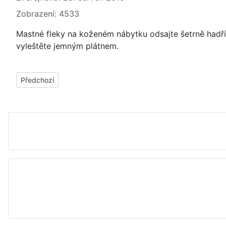
Zobrazení: 4533
Mastné fleky na koženém nábytku odsajte šetrně had
vyleštěte jemným plátnem.
Předchozí článek: Skvrny, fleky od plísně na koženém nábytku -
Předchozí