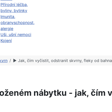
Přírodní léčba,
byliny, bylinky
Imunita,
obranyschopnost,
alergie
Uši, ušní nemoci
Kojení
kvrn
► Jak, čím vyčistit, odstranit skvrny, fleky od bahna,
oženém nábytku - jak, čím vy