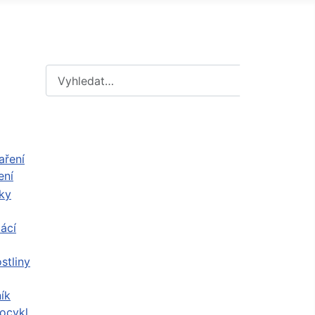
Hledat
Hledat
ení
ácí
stliny
ík
ocykl,