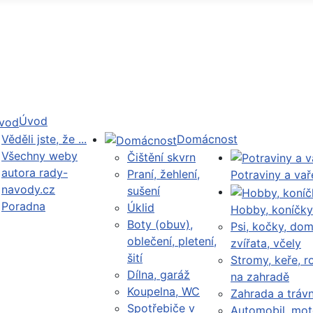
Úvod
Věděli jste, že ...
Domácnost
Všechny weby
Čištění skvrn
autora rady-
Praní, žehlení,
Potraviny a vař
navody.cz
sušení
Poradna
Úklid
Hobby, koníčky
Boty (obuv),
Psi, kočky, dom
oblečení, pletení,
zvířata, včely
šití
Stromy, keře, ro
Dílna, garáž
na zahradě
Koupelna, WC
Zahrada a trávn
Spotřebiče v
Automobil, mot