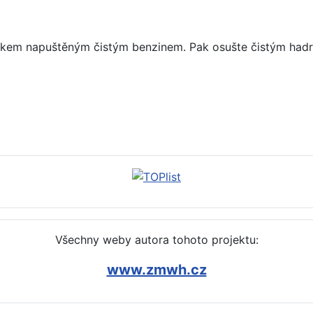
říkem napuštěným čistým benzinem. Pak osušte čistým ha
 jak, čím vyčistit, odtranit (terpentýn)
Všechny weby autora tohoto projektu:
www.zmwh.cz