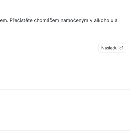
drem. Přečistěte chomáčem namočeným v alkoholu a
Další článek: Skv
Následující