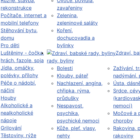
Různé, stavba,
Ovoce, povidla,
rekonstrukce
zavařeniny
Počítače, internet a
Zelenina,
mobilní telefony
zeleninové saláty
Stěhování bytu,
Koření,
domu
dochucovadla a
Pro děti
bylinky
Luštěniny - čočka,
Zdraví, b
hrách, fazole, soja
rady, byliny
Jídla, omáčky,
Bolesti
Zažívání, tr
polévky, přílohy
Klouby, páteř
nadýmání, 
Péče o nádobí,
Nachlazení, angína,
Ústa, dásn
náčiní
chřipka, rýma,
Srdce, cév
Houby
průdušky
(kardiovask
Alkoholické a
Nespavost,
nemoci)
nealkoholické
psychika,
Močové a p
nápoje
psychické nemoci
choroby
Grilování
Kůže, pleť, vlasy,
Rakovina, 
Těstoviny, rýže
nehty
rakoviny