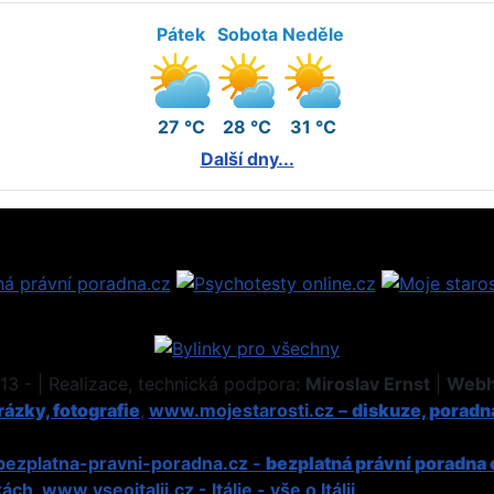
Pátek
Sobota
Neděle
27 °C
28 °C
31 °C
Další dny...
3 - | Realizace, technická podpora:
Miroslav Ernst
|
Webh
ázky, fotografie
,
www.mojestarosti.cz –
diskuze, poradn
ezplatna-pravni-poradna.cz -
bezplatná právní poradna 
kách
,
www.vseoitalii.cz - Itálie - vše o Itálii
.