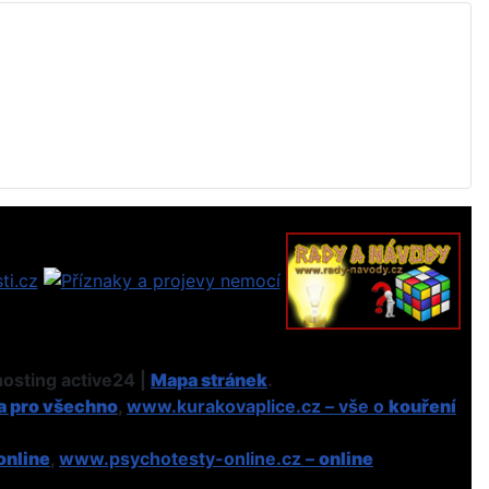
osting active24 |
Mapa stránek
.
a pro všechno
,
www.kurakovaplice.cz – vše o
kouření
online
,
www.psychotesty-online.cz –
online