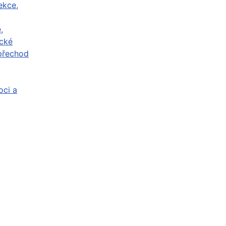
ekce,
,
cké
přechod
ci a