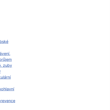
abské
ávení,
průjem
ě, zuby
y
ulární
ohlavní
prevence