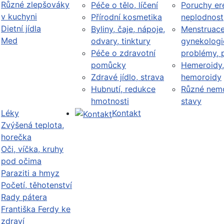
Různé zlepšováky
Péče o tělo, líčení
Poruchy er
v kuchyni
Přírodní kosmetika
neplodnost
Dietní jídla
Byliny, čaje, nápoje,
Menstruace
Med
odvary, tinktury
gynekologi
Péče o zdravotní
problémy, 
pomůcky
Hemeroidy,
Zdravé jídlo, strava
hemoroidy
Hubnutí, redukce
Různé nemo
hmotnosti
stavy
Léky
Kontakt
Zvýšená teplota,
horečka
Oči, víčka, kruhy
pod očima
Paraziti a hmyz
Početí, těhotenství
Rady pátera
Františka Ferdy ke
zdraví