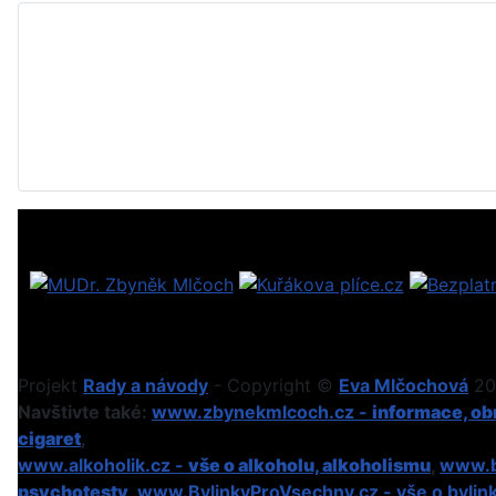
Projekt
Rady a návody
- Copyright ©
Eva Mlčochová
201
Navštivte také:
www.zbynekmlcoch.cz -
informace, obr
cigaret
,
www.alkoholik.cz -
vše o alkoholu, alkoholismu
,
www.b
psychotesty
,
www.BylinkyProVsechny.cz
- vše o bylin