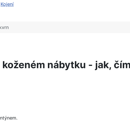
Kojení
kvrn
 koženém nábytku - jak, čím 
entýnem.