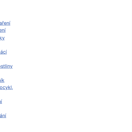
ení
ácí
stliny
ík
ocykl,
í
ání