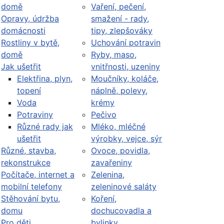
domě
Vaření, pečení,
Opravy, údržba
smažení - rady,
domácnosti
tipy, zlepšováky
Rostliny v bytě,
Uchování potravin
domě
Ryby, maso,
Jak ušetřit
vnitřnosti, uzeniny
Elektřina, plyn,
Moučníky, koláče,
topení
náplně, polevy,
Voda
krémy
Potraviny
Pečivo
Různé rady jak
Mléko, mléčné
ušetřit
výrobky, vejce, sýr
Různé, stavba,
Ovoce, povidla,
rekonstrukce
zavařeniny
Počítače, internet a
Zelenina,
mobilní telefony
zeleninové saláty
Stěhování bytu,
Koření,
domu
dochucovadla a
Pro děti
bylinky