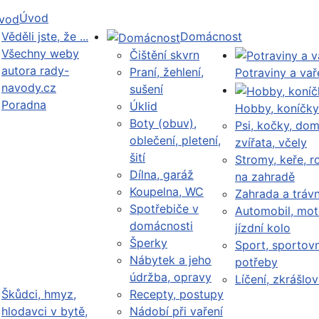
Úvod
Věděli jste, že ...
Domácnost
Všechny weby
Čištění skvrn
autora rady-
Praní, žehlení,
Potraviny a vař
navody.cz
sušení
Poradna
Úklid
Hobby, koníčky
Boty (obuv),
Psi, kočky, dom
oblečení, pletení,
zvířata, včely
šití
Stromy, keře, ro
Dílna, garáž
na zahradě
Koupelna, WC
Zahrada a trávn
Spotřebiče v
Automobil, mot
domácnosti
jízdní kolo
Šperky
Sport, sportovn
Nábytek a jeho
potřeby
údržba, opravy
Líčení, zkrášlov
Škůdci, hmyz,
Recepty, postupy
hlodavci v bytě,
Nádobí při vaření