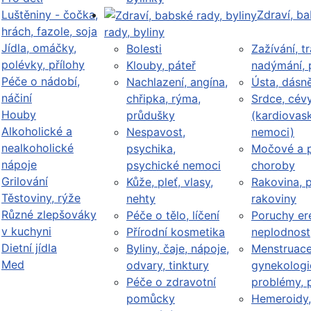
Luštěniny - čočka,
Zdraví, b
hrách, fazole, soja
rady, byliny
Jídla, omáčky,
Bolesti
Zažívání, tr
polévky, přílohy
Klouby, páteř
nadýmání, 
Péče o nádobí,
Nachlazení, angína,
Ústa, dásn
náčiní
chřipka, rýma,
Srdce, cév
Houby
průdušky
(kardiovask
Alkoholické a
Nespavost,
nemoci)
nealkoholické
psychika,
Močové a p
nápoje
psychické nemoci
choroby
Grilování
Kůže, pleť, vlasy,
Rakovina, 
Těstoviny, rýže
nehty
rakoviny
Různé zlepšováky
Péče o tělo, líčení
Poruchy er
v kuchyni
Přírodní kosmetika
neplodnost
Dietní jídla
Byliny, čaje, nápoje,
Menstruace
Med
odvary, tinktury
gynekologi
Péče o zdravotní
problémy, 
pomůcky
Hemeroidy,