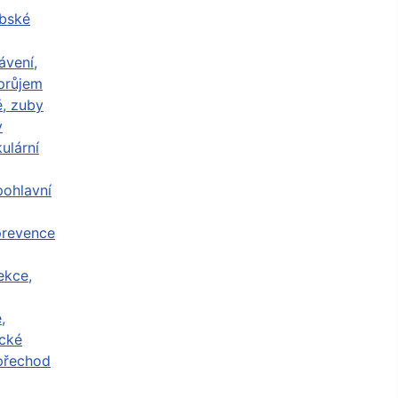
abské
ávení,
průjem
ě, zuby
y
ulární
ohlavní
prevence
ekce,
,
cké
přechod