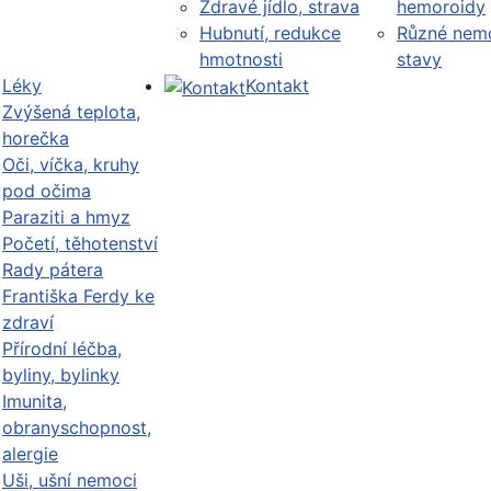
Zdravé jídlo, strava
hemoroidy
Hubnutí, redukce
Různé nemo
hmotnosti
stavy
Léky
Kontakt
Zvýšená teplota,
horečka
Oči, víčka, kruhy
pod očima
Paraziti a hmyz
Početí, těhotenství
Rady pátera
Františka Ferdy ke
zdraví
Přírodní léčba,
byliny, bylinky
Imunita,
obranyschopnost,
alergie
Uši, ušní nemoci