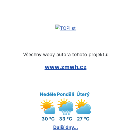
kých tekutin na koženém nábytku - jak, čím vyčistit, odstranit (voda, 
Všechny weby autora tohoto projektu:
www.zmwh.cz
Neděle
Pondělí
Úterý
30 °C
33 °C
27 °C
Další dny...