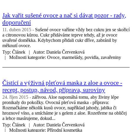
Jak vařit sušené ovoce a nač si dávat pozor - rady,
doporučení
11. duben 2015
Sušené ovoce vaříme vždy bez cukru jen se skořicí
a citronovou kůrou. Cukr přidáváme teprve tehdy, až je ovoce
uvařené doměkka. Kdybychom přidali cukr dříve, zabránil by
měknutí ovoce.
Typ:
Článek
Autor:
Daniela Červenková
Možnosti kategorie:
Ovoce, marmelády, povidla, zavařeniny
Čistící a výživná pleťová maska z aloe a ovoce -
recept, postup, návod, příprava, suroviny
24. říjen 2015
zářivou. Aloe napomáhá tomu, aby živiny lépe
pronikaly do pokožky. Ovocná pleťová maska - příprava:
Rozmačkáme několik kusů ovoce, například jahody, jablka či
hroznové víno, a smícháme je s gelem z aloe. Rozetřeme na obličej
a lehce masírujeme, dokud...
Typ:
Článek
Autor:
Daniela Červenková
Možnosti kategorie:
Přírodní kosmetika