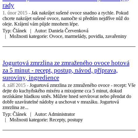
rady
1. únor 2015
Jak nakrájet sušené ovoce snadno a rychle. Pokud
chcete nakrájet sušené ovoce, namočte si předtím nejdříve nůž do
oleje. Krájení vám půjde mnohem lépe.
Typ:
Článek
Autor:
Daniela Červenková
Možnosti kategorie:
Ovoce, marmelády, povidla, zavařeniny
Jogurtová zmrzlina ze zmraženého ovoce hotová
za 5 minut - recept, postup, návod, příprava,
suroviny, ingredience
4. září 2015
Jogurtová zmrzlina ze zmraženého ovoce - recept: Vše
dejte do kuchyňského mixéru a mixujeme cca 5 minut, dokud
nezískáme hladkou směs. Můžete hned servírovat nebo přendat do
dobře uzavíratelné nádoby a uschovat v mrazáku. Jogurtová
zmrzlina ze...
Typ:
Článek
Autor:
Administrator
Možnosti kategorie:
Recepty, postupy