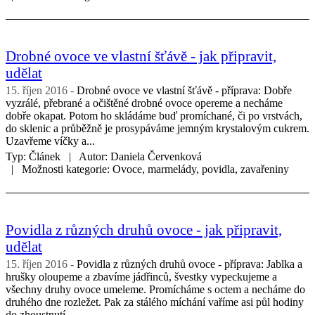
Drobné ovoce ve vlastní šťávě - jak připravit,
udělat
15. říjen 2016
Drobné ovoce ve vlastní šťávě - příprava: Dobře
vyzrálé, přebrané a očištěné drobné ovoce opereme a necháme
dobře okapat. Potom ho skládáme buď promíchané, či po vrstvách,
do sklenic a průběžně je prosypáváme jemným krystalovým cukrem.
Uzavřeme víčky a...
Typ:
Článek
Autor:
Daniela Červenková
Možnosti kategorie:
Ovoce, marmelády, povidla, zavařeniny
Povidla z různých druhů ovoce - jak připravit,
udělat
15. říjen 2016
Povidla z různých druhů ovoce - příprava: Jablka a
hrušky oloupeme a zbavíme jádřinců, švestky vypeckujeme a
všechny druhy ovoce umeleme. Promícháme s octem a necháme do
druhého dne rozležet. Pak za stálého míchání vaříme asi půl hodiny
do zhoustnutí,...