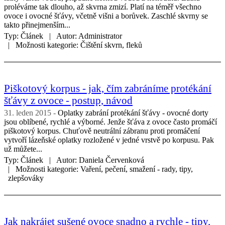
proléváme tak dlouho, až skvrna zmizí. Platí na téměř všechno
ovoce i ovocné šťávy, včetně višni a borůvek. Zaschlé skvrny se
takto přinejmenším...
Typ:
Článek
Autor:
Administrator
Možnosti kategorie:
Čištění skvrn, fleků
Piškotový korpus - jak, čím zabráníme protékání
šťávy z ovoce - postup, návod
31. leden 2015
Oplatky zabrání protékání šťávy - ovocné dorty
jsou oblíbené, rychlé a výborné. Jenže šťáva z ovoce často promáčí
piškotový korpus. Chuťově neutrální zábranu proti promáčení
vytvoří lázeňské oplatky rozložené v jedné vrstvě po korpusu. Pak
už můžete...
Typ:
Článek
Autor:
Daniela Červenková
Možnosti kategorie:
Vaření, pečení, smažení - rady, tipy,
zlepšováky
Jak nakrájet sušené ovoce snadno a rychle - tipy,