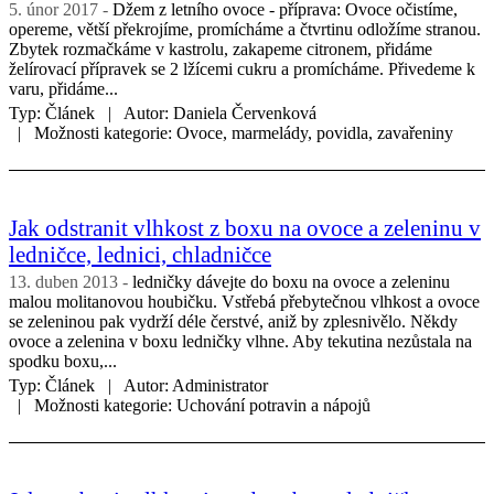
5. únor 2017
Džem z letního ovoce - příprava: Ovoce očistíme,
opereme, větší překrojíme, promícháme a čtvrtinu odložíme stranou.
Zbytek rozmačkáme v kastrolu, zakapeme citronem, přidáme
želírovací přípravek se 2 lžícemi cukru a promícháme. Přivedeme k
varu, přidáme...
Typ:
Článek
Autor:
Daniela Červenková
Možnosti kategorie:
Ovoce, marmelády, povidla, zavařeniny
Jak odstranit vlhkost z boxu na ovoce a zeleninu v
ledničce, lednici, chladničce
13. duben 2013
ledničky dávejte do boxu na ovoce a zeleninu
malou molitanovou houbičku. Vstřebá přebytečnou vlhkost a ovoce
se zeleninou pak vydrží déle čerstvé, aniž by zplesnivělo. Někdy
ovoce a zelenina v boxu ledničky vlhne. Aby tekutina nezůstala na
spodku boxu,...
Typ:
Článek
Autor:
Administrator
Možnosti kategorie:
Uchování potravin a nápojů