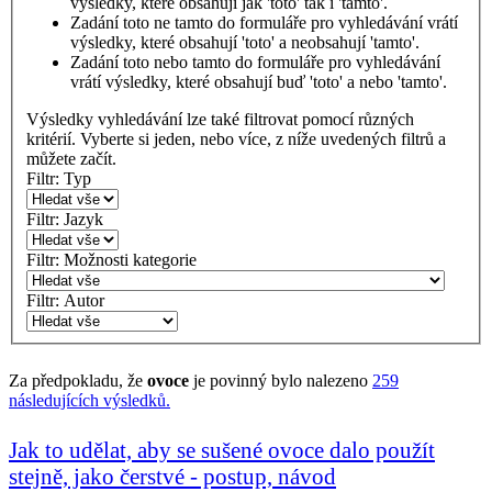
výsledky, které obsahují jak 'toto' tak i 'tamto'.
Zadání
toto ne tamto
do formuláře pro vyhledávání vrátí
výsledky, které obsahují 'toto' a neobsahují 'tamto'.
Zadání
toto nebo tamto
do formuláře pro vyhledávání
vrátí výsledky, které obsahují buď 'toto' a nebo 'tamto'.
Výsledky vyhledávání lze také filtrovat pomocí různých
kritérií. Vyberte si jeden, nebo více, z níže uvedených filtrů a
můžete začít.
Filtr: Typ
Filtr: Jazyk
Filtr: Možnosti kategorie
Filtr: Autor
Za předpokladu, že
ovoce
je povinný
bylo nalezeno
259
následujících výsledků.
Jak to udělat, aby se sušené ovoce dalo použít
stejně, jako čerstvé - postup, návod