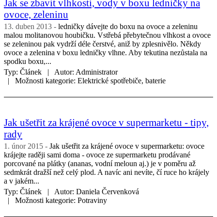
Jak se zbavit vlhkosti, vody v boxu ledničky na
ovoce, zeleninu
13. duben 2013
ledničky dávejte do boxu na ovoce a zeleninu
malou molitanovou houbičku. Vstřebá přebytečnou vlhkost a ovoce
se zeleninou pak vydrží déle čerstvé, aniž by zplesnivělo. Někdy
ovoce a zelenina v boxu ledničky vlhne. Aby tekutina nezůstala na
spodku boxu,...
Typ:
Článek
Autor:
Administrator
Možnosti kategorie:
Elektrické spotřebiče, baterie
Jak ušetřit za krájené ovoce v supermarketu - tipy,
rady
1. únor 2015
Jak ušetřit za krájené ovoce v supermarketu: ovoce
krájejte raději sami doma - ovoce ze supermarketu prodávané
porcované na plátky (ananas, vodní meloun aj.) je v poměru až
sedmkrát dražší než celý plod. A navíc ani nevíte, čí ruce ho krájely
a v jakém...
Typ:
Článek
Autor:
Daniela Červenková
Možnosti kategorie:
Potraviny