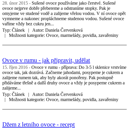
28. únor 2015
Sušené ovoce používáme jako čerstvé. Sušené
ovoce nejprve dobře přebereme a odstraníme stopky. Pak je
omyjeme ve studené vodě a zalijeme vřelou vodou. V ní ovoce opět
vymneme a nakonec propláchneme studenou vodou. Sušené ovoce
vaříme vždy bez cukru jen...
Typ:
Článek
Autor:
Daniela Červenková
Možnosti kategorie:
Ovoce, marmelády, povidla, zavařeniny
Ovoce v rumu - jak připravit, udělat
15. říjen 2016
Ovoce v rumu - příprava: Do 3-5 l sklenice vrstvíme
ovoce tak, jak dozrává. Začneme jahodami, posypeme je cukrem a
zalijeme rumem tak, aby byly akorát ponořeny. Pak postupně
přidáváme třešně a další druhy ovoce a vždy je posypeme cukrem a
zalijeme...
Typ:
Článek
Autor:
Daniela Červenková
Možnosti kategorie:
Ovoce, marmelády, povidla, zavařeniny
Džem z letního ovoce - recept