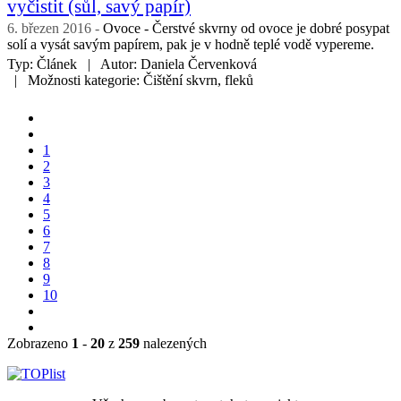
vyčistit (sůl, savý papír)
6. březen 2016
Ovoce - Čerstvé skvrny od ovoce je dobré posypat
solí a vysát savým papírem, pak je v hodně teplé vodě vypereme.
Typ:
Článek
Autor:
Daniela Červenková
Možnosti kategorie:
Čištění skvrn, fleků
1
2
3
4
5
6
7
8
9
10
Zobrazeno
1
-
20
z
259
nalezených