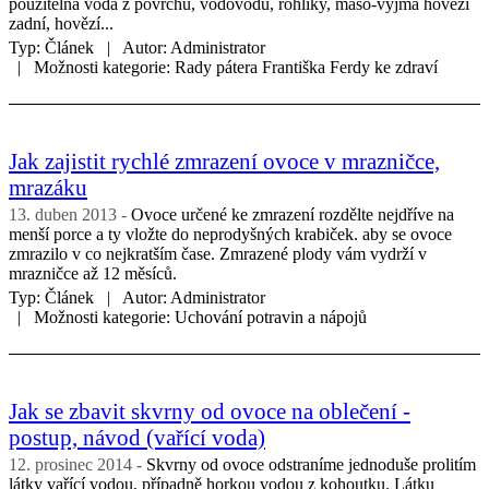
použitelná voda z povrchu, vodovodu, rohlíky, maso-vyjma hovězí
zadní, hovězí...
Typ:
Článek
Autor:
Administrator
Možnosti kategorie:
Rady pátera Františka Ferdy ke zdraví
Jak zajistit rychlé zmrazení ovoce v mrazničce,
mrazáku
13. duben 2013
Ovoce určené ke zmrazení rozdělte nejdříve na
menší porce a ty vložte do neprodyšných krabiček. aby se ovoce
zmrazilo v co nejkratším čase. Zmrazené plody vám vydrží v
mrazničce až 12 měsíců.
Typ:
Článek
Autor:
Administrator
Možnosti kategorie:
Uchování potravin a nápojů
Jak se zbavit skvrny od ovoce na oblečení -
postup, návod (vařící voda)
12. prosinec 2014
Skvrny od ovoce odstraníme jednoduše prolitím
látky vařící vodou, případně horkou vodou z kohoutku. Látku