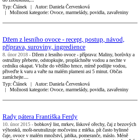
Typ:
Článek
Autor:
Daniela Červenková
Možnosti kategorie:
Ovoce, marmelády, povidla, zavařeniny
Džem z lesního ovoce - recept, postup, návod,
příprava, suroviny, ingredience
8. únor 2018
Džem z lesního ovoce - příprava: Maliny, borůvky a
ostružiny přeberte, odstopkujte, propláchněte vodou a nechte v
cedníku okapat. Vložte do většího hrnce, mírně podlijte vodou,
přiveďte k varu a vařte na malém plameni asi 5 minut. Občas
zamíchejte....
Typ:
Článek
Autor:
Daniela Červenková
Možnosti kategorie:
Ovoce, marmelády, povidla, zavařeniny
Rady pátera Františka Ferdy
10. únor 2015
bobkový list, mrkev, lískové ořechy, čaj z bezových
výhonků, mošt-neutralizuje močovinu z mléka. pít často bylinné
čaje, ovoce v malém množství, jablka, pomeranče, máslo. Méně