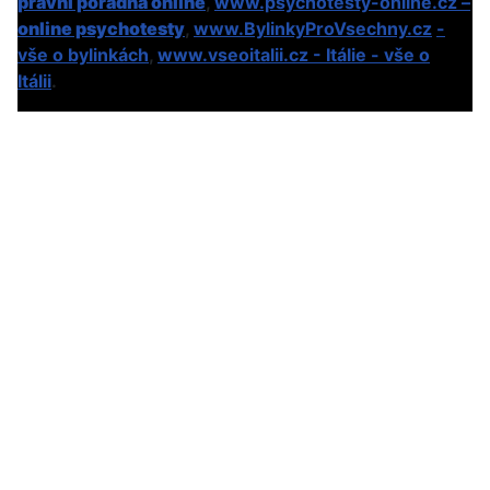
právní poradna online
,
www.psychotesty-online.cz –
online psychotesty
,
www.BylinkyProVsechny.cz
-
vše o bylinkách
,
www.vseoitalii.cz - Itálie - vše o
Itálii
.