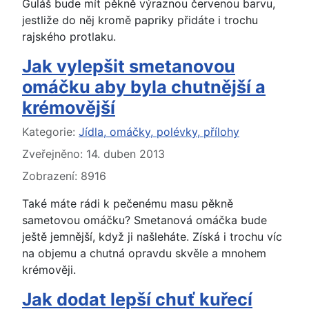
Guláš bude mít pěkně výraznou červenou barvu,
jestliže do něj kromě papriky přidáte i trochu
rajského protlaku.
Jak vylepšit smetanovou
omáčku aby byla chutnější a
krémovější
Základní údaje
Kategorie:
Jídla, omáčky, polévky, přílohy
Zveřejněno: 14. duben 2013
Zobrazení: 8916
Také máte rádi k pečenému masu pěkně
sametovou omáčku? Smetanová omáčka bude
ještě jemnější, když ji našleháte. Získá i trochu víc
na objemu a chutná opravdu skvěle a mnohem
krémověji.
Jak dodat lepší chuť kuřecí