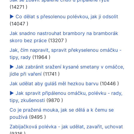
(14271
)
► Co dělat s přesolenou polévkou, jak ji odsolit
(14047
)
Jak snadno nastrouhat brambory na bramborák
skoro bez práce
(13207
)
Jak, čím napravit, spravit překyselenou omáčku -
tipy, rady
(11964
)
► Jak zabránit sražení kysané smetany v omáčce,
jídle při vaření
(11741
)
Jak udělat aby guláš měl hezkou barvu
(10446
)
► Jak spravit připálenou omáčku, polévku - rady,
tipy, zkušenosti
(9870
)
Co je pražená mouka, jak se dělá a k čemu se
používá
(9495
)
Zabijačková polévka - jak udělat, zavařit, uchovat
(9316
)