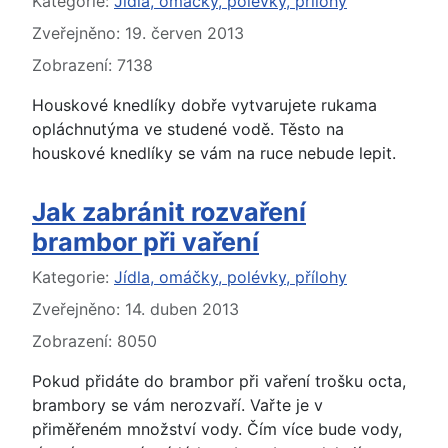
Základní údaje
Kategorie:
Jídla, omáčky, polévky, přílohy
Zveřejněno: 19. červen 2013
Zobrazení: 7138
Houskové knedlíky dobře vytvarujete rukama
opláchnutýma ve studené vodě. Těsto na
houskové knedlíky se vám na ruce nebude lepit.
Jak zabránit rozvaření
brambor při vaření
Základní údaje
Kategorie:
Jídla, omáčky, polévky, přílohy
Zveřejněno: 14. duben 2013
Zobrazení: 8050
Pokud přidáte do brambor při vaření trošku octa,
brambory se vám nerozvaří. Vařte je v
přiměřeném množství vody. Čím více bude vody,