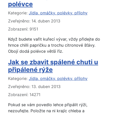
polévce
Základní údaje
Kategorie:
Jídla, omáčky, polévky, přílohy
Zveřejněno: 14. duben 2013
Zobrazení: 9151
Když budete vařit kuřecí vývar, vždy přidejte do
hrnce chilli papričku a trochu citronové šťávy.
Obojí dodá polévce větší říz.
Jak se zbavit spálené chuti u
připálené rýže
Základní údaje
Kategorie:
Jídla, omáčky, polévky, přílohy
Zveřejněno: 13. duben 2013
Zobrazení: 14271
Pokud se vám povedlo lehce připálit rýži,
nezoufejte. Položte na ni krajíc chleba a