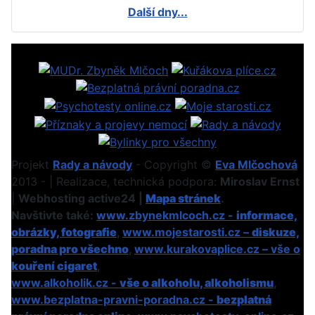
Další dny...
Projekt
Rady a návody
- Copyright ©
Eva Mlčochová
2013 - | Realizace, technická podpora:
Miroslav Ernst
|
Webhosting active24 |
Mapa stránek
.
Navštivte také:
www.zbynekmlcoch.cz -
informace,
obrázky, fotografie
,
www.mojestarosti.cz –
diskuze,
poradna pro všechno
,
www.kurakovaplice.cz – vše o
kouření cigaret
,
www.alkoholik.cz -
vše o alkoholu, alkoholismu
,
www.bezplatna-pravni-poradna.cz -
bezplatná