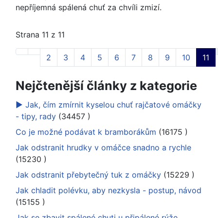
nepříjemná spálená chuť za chvíli zmizí.
Strana 11 z 11
2
3
4
5
6
7
8
9
10
11
Nejčtenější články z kategorie
► Jak, čím zmírnit kyselou chuť rajčatové omáčky
- tipy, rady
(34457
)
Co je možné podávat k bramborákům
(16175
)
Jak odstranit hrudky v omáčce snadno a rychle
(15230
)
Jak odstranit přebytečný tuk z omáčky
(15229
)
Jak chladit polévku, aby nezkysla - postup, návod
(15155
)
Jak se zbavit spálené chuti u připálené rýže